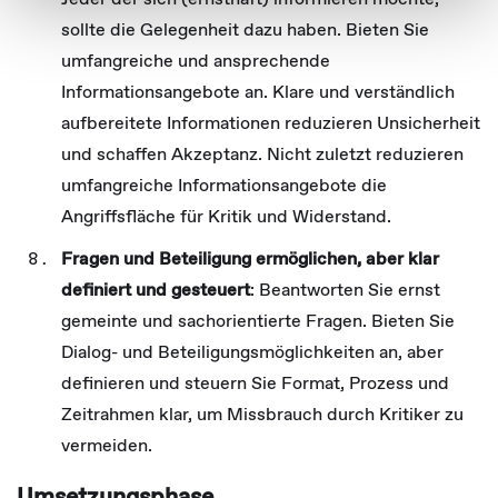
Partner führen diese Informationen möglicherweise mit
sollte die Gelegenheit dazu haben. Bieten Sie
weiteren Daten zusammen, die Sie ihnen bereitgestellt
umfangreiche und ansprechende
haben oder die sie im Rahmen Ihrer Nutzung der Dienste
gesammelt haben.
Informationsangebote an. Klare und verständlich
aufbereitete Informationen reduzieren Unsicherheit
und schaffen Akzeptanz. Nicht zuletzt reduzieren
umfangreiche Informationsangebote die
Angriffsfläche für Kritik und Widerstand.
Fragen und Beteiligung ermöglichen, aber klar
definiert und gesteuert
: Beantworten Sie ernst
gemeinte und sachorientierte Fragen. Bieten Sie
Dialog- und Beteiligungsmöglichkeiten an, aber
definieren und steuern Sie Format, Prozess und
Zeitrahmen klar, um Missbrauch durch Kritiker zu
vermeiden.