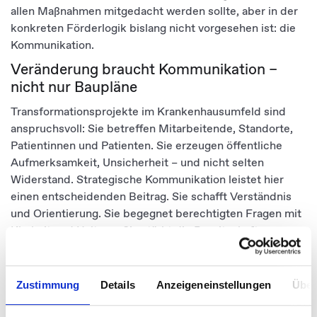
allen Maßnahmen mitgedacht werden sollte, aber in der
konkreten Förderlogik bislang nicht vorgesehen ist: die
Kommunikation.
Veränderung braucht Kommunikation –
nicht nur Baupläne
Transformationsprojekte im Krankenhausumfeld sind
anspruchsvoll: Sie betreffen Mitarbeitende, Standorte,
Patientinnen und Patienten. Sie erzeugen öffentliche
Aufmerksamkeit, Unsicherheit – und nicht selten
Widerstand. Strategische Kommunikation leistet hier
einen entscheidenden Beitrag. Sie schafft Verständnis
und Orientierung. Sie begegnet berechtigten Fragen mit
Klarheit und Haltung. Sie stärkt die Bereitschaft zur
Veränderung – intern wie extern. Denn: Die Praxis zeigt,
viele Vorhaben scheitern nicht an der Maßnahme selbst,
sondern an mangelnder Akzeptanz. Kommunikation darf
Zustimmung
Details
Anzeigeneinstellungen
Über
deshalb kein nachgelagerter Schritt sein. Sie ist ein
wesentlicher Erfolgsfaktor – und muss von Anfang an