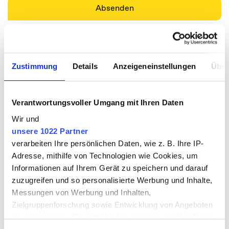
Ihre Ansprechpartner
Zustimmung
Details
Anzeigeneinstellungen
Über
Wir verbinden jahrelange Erfahrung auf Unternehmens- und
Verantwortungsvoller Umgang mit Ihren Daten
Beratungsseite
mit umfangreicher Expertise in der Krisen- und
Wir und
Veränderungskommunikation.
unsere 1022 Partner
verarbeiten Ihre persönlichen Daten, wie z. B. Ihre IP-
Adresse, mithilfe von Technologien wie Cookies, um
Informationen auf Ihrem Gerät zu speichern und darauf
zuzugreifen und so personalisierte Werbung und Inhalte,
Messungen von Werbung und Inhalten,
Zielgruppenforschung sowie Entwicklung von Angeboten
zu ermöglichen. Sie entscheiden darüber, wer Ihre Daten
Johannes Fischer