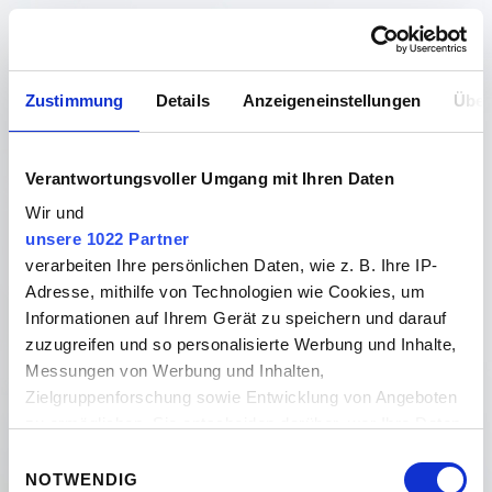
It's
Zustimmung
Details
Anzeigeneinstellungen
Über
Crunchtime Notfallkontakt
Krisenkommunikation / Strategische Kommunikation -
Verantwortungsvoller Umgang mit Ihren Daten
Crunchtime Communications
Wir und
unsere 1022 Partner
Notfallkontakt herunterladen
verarbeiten Ihre persönlichen Daten, wie z. B. Ihre IP-
Adresse, mithilfe von Technologien wie Cookies, um
Mobil
Informationen auf Ihrem Gerät zu speichern und darauf
zuzugreifen und so personalisierte Werbung und Inhalte,
+49 173 2449821
Messungen von Werbung und Inhalten,
Arbeit
Zielgruppenforschung sowie Entwicklung von Angeboten
zu ermöglichen. Sie entscheiden darüber, wer Ihre Daten
+49 711 20909780
für welche Zwecke nutzt. Sie können Ihre Einwilligung
Einwilligungsauswahl
Mail
jederzeit über die Cookie-Erklärung oder durch Klicken
NOTWENDIG