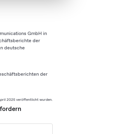
 führen diese Informationen
ie im Rahmen Ihrer Nutzung
ommunications GmbH in
chäftsberichte der
en deutsche
eschäftsberichten der
April 2025 veröffentlicht wurden.
nfordern