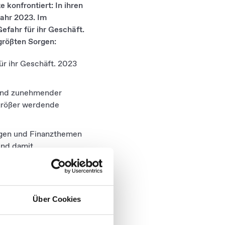
konfrontiert: In ihren
Jahr 2023. Im
efahr für ihr Geschäft.
größten Sorgen:
ür ihr Geschäft. 2023
rund zunehmender
r größer werdende
ungen und Finanzthemen
und damit
en sich auf stabil
Über Cookies
um Top-Risiko
len Unsicherheiten.