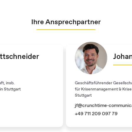
Ihre Ansprechpartner
ettschneider
Johan
t, insb.
Geschäftsführender Gesellsch
n Stuttgart
lorem Ipsum
für Krisenmanagement & Krise
Stuttgart​ ​
jf@crunchtime-communic
+49 711 209 097 79