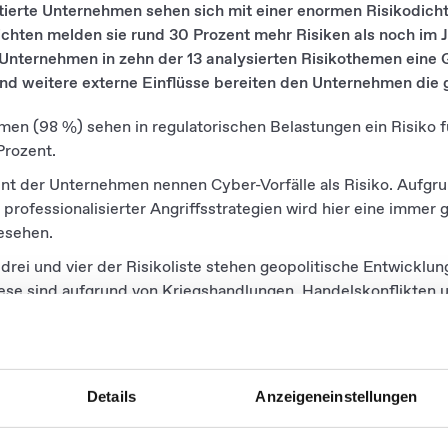
erte Unternehmen sehen sich mit einer enormen Risikodichte 
chten melden sie rund 30 Prozent mehr Risiken als noch im 
Unternehmen in zehn der 13 analysierten Risikothemen eine G
und weitere externe Einflüsse bereiten den Unternehmen die 
men (98 %) sehen in regulatorischen Belastungen ein Risiko f
Prozent.
ent der Unternehmen nennen Cyber-Vorfälle als Risiko. Aufg
d professionalisierter Angriffsstrategien wird hier eine imme
esehen.
drei und vier der Risikoliste stehen geopolitische Entwickl
iese sind aufgrund von Kriegshandlungen, Handelskonflikten 
hrungsschwankungen stark politisch geprägt.
icklungen, in 2023 mit 83 Prozent noch Risiko Nummer 1, hab
gependelt.
Details
Anzeigeneinstellungen
 in den vergangenen zwei Jahren hingegen vom Randthema z
ben von Zinswende, Währungsschwankungen und internationa