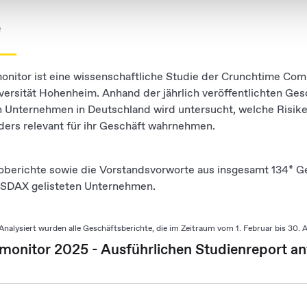
r soziale Medien, Werbung und Analysen weiter. Unsere Partner
e
 Daten zusammen, die Sie ihnen bereitgestellt haben oder die s
n.
onitor ist eine wissenschaftliche Studie der Crunchtime C
versität Hohenheim. Anhand der jährlich veröffentlichten Ges
n Unternehmen in Deutschland wird untersucht, welche Risik
ers relevant für ihr Geschäft wahrnehmen.
koberichte sowie die Vorstandsvorworte aus insgesamt 134* G
SDAX gelisteten Unternehmen.
Analysiert wurden alle Geschäftsberichte, die im Zeitraum vom 1. Februar bis 30. 
monitor 2025 - Ausführlichen Studienreport a