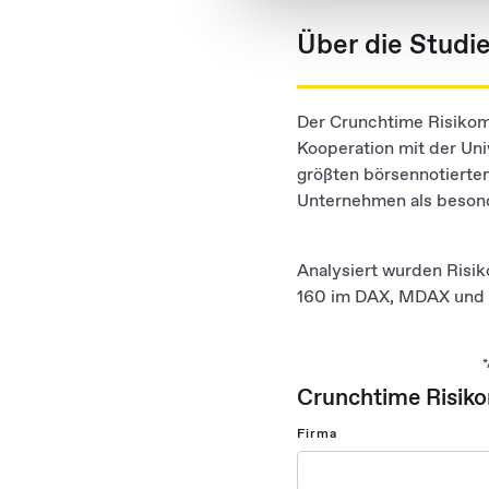
Website an unsere Partner fü
Über die Studi
möglicherweise mit weiteren
der Dienste gesammelt habe
Der Crunchtime Risikom
Kooperation mit der Uni
größten börsennotierte
Unternehmen als besond
Analysiert wurden Risi
160 im DAX, MDAX und 
*
Crunchtime Risiko
Firma