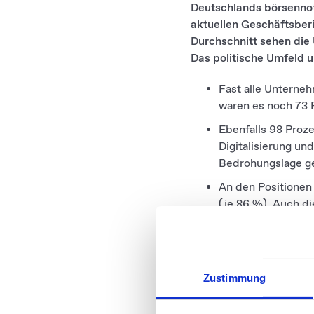
Deutschlands börsennoti
aktuellen Geschäftsberi
Durchschnitt sehen die 
Das politische Umfeld 
Fast alle Unterneh
waren es noch 73 
Ebenfalls 98 Proz
Digitalisierung un
Bedrohungslage g
An den Positionen 
(je 86 %). Auch d
einhergehenden Wä
Geopolitische Entw
hohem Niveau ein
Zustimmung
Finanzthemen sind
geworden – getrie