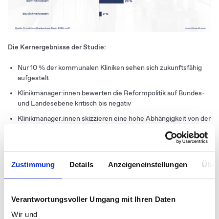
Die Kernergebnisse der Studie:
Nur 10 % der kommunalen Kliniken sehen sich zukunftsfähig
aufgestelt
Klinikmanager:innen bewerten die Reformpolitik auf Bundes-
und Landesebene kritisch bis negativ
Klinikmanager:innen skizzieren eine hohe Abhängigkeit von der
Politik und sehen Erfolgsfaktoren für die Transformation
insbesondere unter politischem Einfluss
Unklare bundes- und landespolitische Vorgaben sowie
Zustimmung
Details
Anzeigeneinstellungen
Über
erwartbare Kritik vor Ort blockieren Entscheidungen auf
kommunalpolitischer Ebene
Für die Umsetzung getroffener strategischer Entscheidungen
Verantwortungsvoller Umgang mit Ihren Daten
sehen sich Klinikmanager:innen gut aufgestellt
Wir und
Auf den Wertbeitrag von Kommunikation in der Transformation